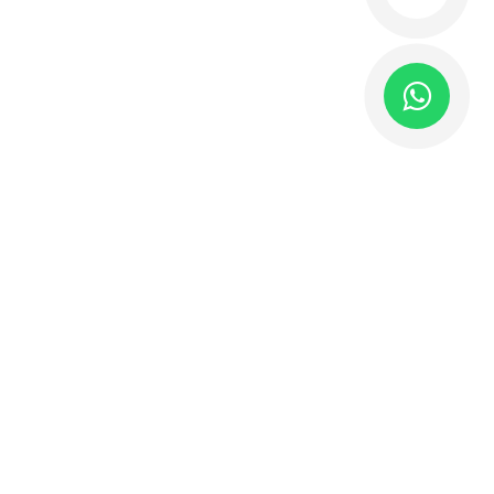
INFORMES
Si deseas conocer información de nuestros ciclos o
servicios comunícate a nuestro número.