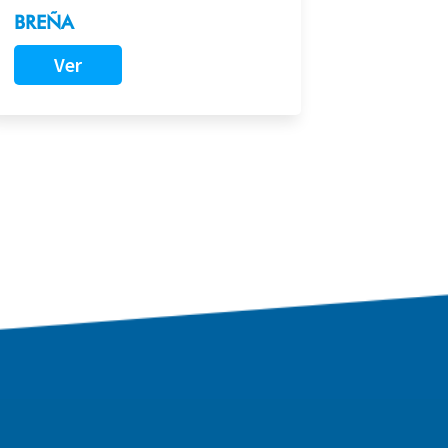
BREÑA
Ver